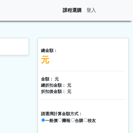
課程選購
登入
總金額：
元
金額：
元
總折扣金額：
元
折扣後金額：
元
請選擇計算金額方式：
一般價
團報
合購
校友