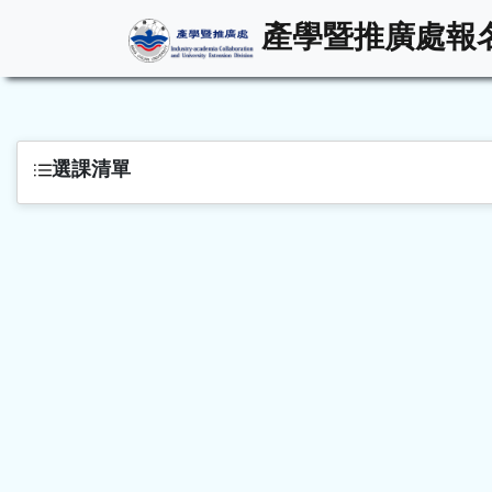
產學暨推廣處報
選課清單