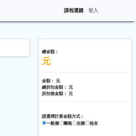
課程選購
登入
總金額：
元
金額：
元
總折扣金額：
元
折扣後金額：
元
請選擇計算金額方式：
一般價
團報
合購
校友