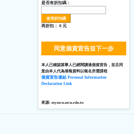
是否有折扣碼：
再折扣：
0
元
同意個資宣告並下一步
本人已確認當事人已經閱讀過個資宣告，並且同
意由本人代為填報資料以報名所需課程
個資宣告連結 Personal Information
Declaration Link
來源:
mymcu.mcu.edu.tw