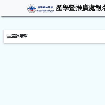
產學暨推廣處報
選課清單