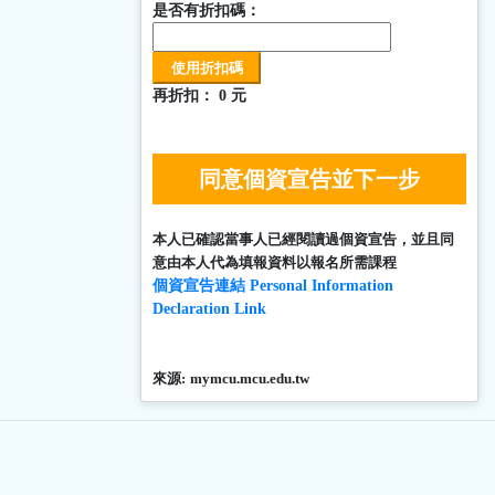
是否有折扣碼：
再折扣：
0
元
同意個資宣告並下一步
本人已確認當事人已經閱讀過個資宣告，並且同
意由本人代為填報資料以報名所需課程
個資宣告連結 Personal Information
Declaration Link
來源:
mymcu.mcu.edu.tw