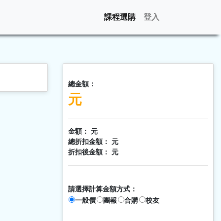
課程選購
登入
總金額：
元
金額：
元
總折扣金額：
元
折扣後金額：
元
請選擇計算金額方式：
一般價
團報
合購
校友