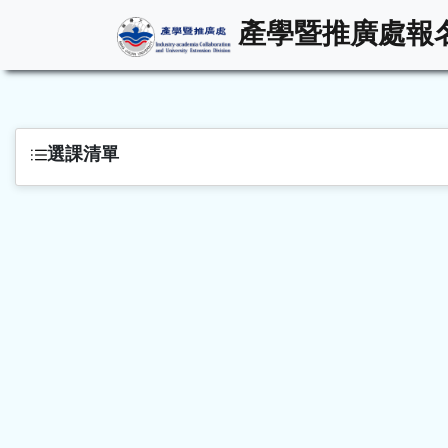
產學暨推廣處報
選課清單