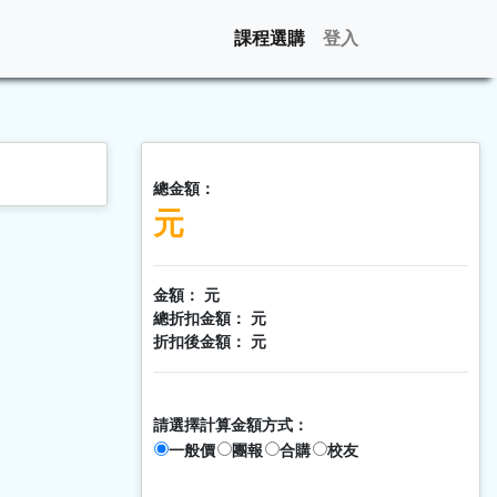
課程選購
登入
總金額：
元
金額：
元
總折扣金額：
元
折扣後金額：
元
請選擇計算金額方式：
一般價
團報
合購
校友