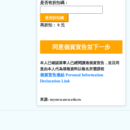
是否有折扣碼：
再折扣：
0
元
同意個資宣告並下一步
本人已確認當事人已經閱讀過個資宣告，並且同
意由本人代為填報資料以報名所需課程
個資宣告連結 Personal Information
Declaration Link
來源:
mymcu.mcu.edu.tw